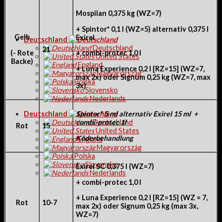
Mospilan 0,375 kg (WZ=7)
+ Spintor* 0,1 l (WZ=5) alternativ 0,375 l
Gelb
Exirel
Deutschland
Deutschland
21
(- Rote
+ combi-protec 1,0 l
United States
Backe)
England
+
Luna Experience 0,2 l [RZ=15] (WZ=7,
Magyarország
max 2x) oder Signum 0,25 kg (WZ=7, max
Polska
3x)
Slovensko
Nederlands
Deutschland
Spintor* 5 ml alternativ Exirel 15 ml +
Deutschland
combi-protec 1l
Rot
15
United States
Köderbehandlung
England
Magyarország
Polska
Slovensko
Exirel SC 0,375 l (WZ=7)
Nederlands
+ combi-protec 1,0 l
+
Luna Experience 0,2 l [RZ=15] (WZ = 7,
Rot
10-7
max 2x) oder Signum 0,25 kg (max 3x,
WZ=7)