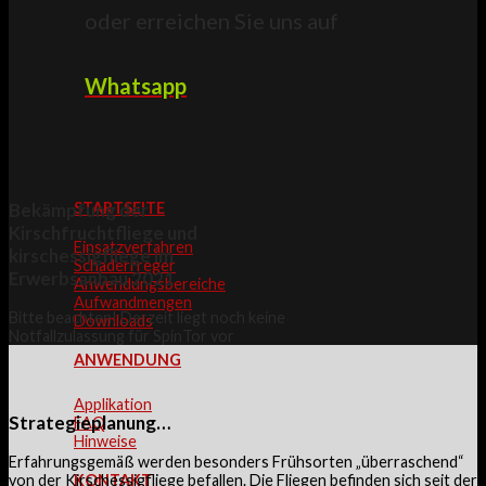
oder erreichen Sie uns auf
Whatsapp
STARTSEITE
Bekämpfung der
Kirschfruchtfliege und
Einsatzverfahren
kirschessigfliege im
Schaderrreger
Erwerbsanbau 2021
Anwendungsbereiche
Aufwandmengen
Bitte beachten! Derzeit liegt noch keine
Downloads
Notfallzulassung für SpinTor vor
ANWENDUNG
Applikation
Strategieplanung…
FAQ
Hinweise
Erfahrungsgemäß werden besonders Frühsorten „überraschend“
von der Kirschessigfliege befallen. Die Fliegen befinden sich seit der
KONTAKT