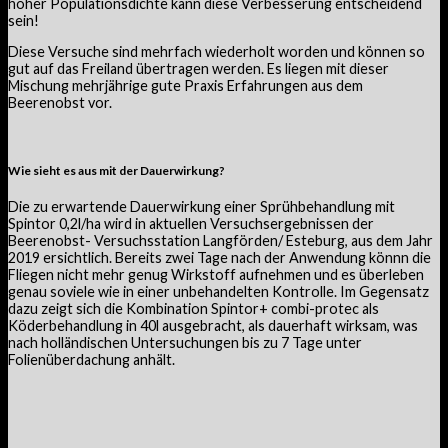
hoher Populationsdichte kann diese Verbesserung entscheidend
sein!
Diese Versuche sind mehrfach wiederholt worden und können so
gut auf das Freiland übertragen werden. Es liegen mit dieser
Mischung mehrjährige gute Praxis Erfahrungen aus dem
Beerenobst vor.
Wie sieht es aus mit der Dauerwirkung?
Die zu erwartende Dauerwirkung einer Sprühbehandlung mit
Spintor 0,2l/ha wird in aktuellen Versuchsergebnissen der
Beerenobst- Versuchsstation Langförden/ Esteburg, aus dem Jahr
2019 ersichtlich. Bereits zwei Tage nach der Anwendung könnn die
Fliegen nicht mehr genug Wirkstoff aufnehmen und es überleben
genau soviele wie in einer unbehandelten Kontrolle. Im Gegensatz
dazu zeigt sich die Kombination Spintor+ combi-protec als
Köderbehandlung in 40l ausgebracht, als dauerhaft wirksam, was
nach holländischen Untersuchungen bis zu 7 Tage unter
Folienüberdachung anhält.