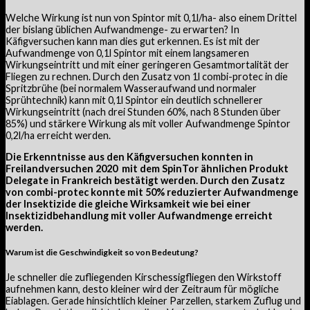
Welche Wirkung ist nun von Spintor mit 0,1l/ha- also einem Drittel
der bislang üblichen Aufwandmenge- zu erwarten? In
Käfigversuchen kann man dies gut erkennen. Es ist mit der
Aufwandmenge von 0,1l Spintor mit einem langsameren
Wirkungseintritt und mit einer geringeren Gesamtmortalität der
Fliegen zu rechnen. Durch den Zusatz von 1l combi-protec in die
Spritzbrühe (bei normalem Wasseraufwand und normaler
Sprühtechnik) kann mit 0,1l Spintor ein deutlich schnellerer
Wirkungseintritt (nach drei Stunden 60%, nach 8 Stunden über
85%) und stärkere Wirkung als mit voller Aufwandmenge Spintor
0,2l/ha erreicht werden.
Die Erkenntnisse aus den Käfigversuchen konnten in
Freilandversuchen 2020 mit dem SpinTor ähnlichen Produkt
Delegate in Frankreich bestätigt werden. Durch den Zusatz
von combi-protec konnte mit 50% reduzierter Aufwandmenge
der Insektizide die gleiche Wirksamkeit wie bei einer
Insektizidbehandlung mit voller Aufwandmenge erreicht
werden.
Warum ist die Geschwindigkeit so von Bedeutung?
Je schneller die zufliegenden Kirschessigfliegen den Wirkstoff
aufnehmen kann, desto kleiner wird der Zeitraum für mögliche
Eiablagen. Gerade hinsichtlich kleiner Parzellen, starkem Zuflug und