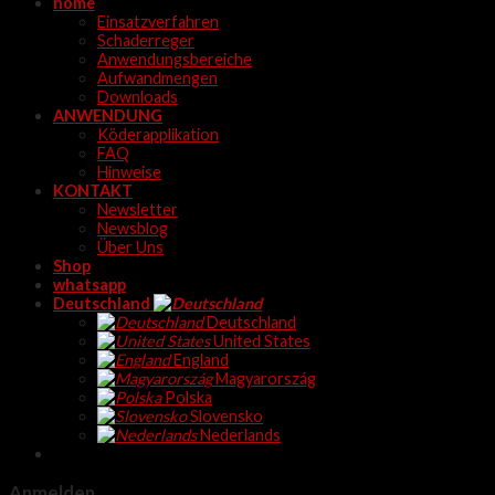
home
Einsatzverfahren
Schaderreger
Anwendungsbereiche
Aufwandmengen
Downloads
ANWENDUNG
Köderapplikation
FAQ
Hinweise
KONTAKT
Newsletter
Newsblog
Über Uns
Shop
whatsapp
Deutschland
Deutschland
United States
England
Magyarország
Polska
Slovensko
Nederlands
Anmelden