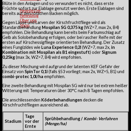
Blüte in den Anlagen und so verwundert es nicht, dass erste
Früchte sofort zur Eiablage genutzt werden. Erste Eiablagen sind
Newsletter
bereits auf den rötlichen Backen möglich.
Newsblog
Über uns
Gegen Läuse und Larven der Kirschfruchtfliege wird als
Shop
Standardbehandlung
Mospilan SG 0,375 kg
(WZ=7, max 2x, B4)
empfohlen. Die Behandlung kann bereits beim Farbumschlag auf
Gelb als Solobehandlung erfolgen, oder bei rascher Reife mit der
ersten auf Kirschessigfliege orientierten Behandlung. Der Zusatz
eines Fungizides wie
Luna Experience 0,2l
(WZ=7, max 2x,
in
Kombination mit Mospilan als B1 eingestuft
) oder
Signum
0,25kg
(max 3x, WZ=7, B4) wird empfohlen.
Zu dieser Mischung wird aufgrund der latenten KEF Gefahr der
Einsatz von
SpinTor 0,1l
(falls §53 vorliegt; max 2x, WZ=5, B1) und
combi-protec 1,0l/ha
empfohlen.
Eine zweite Behandlung mit Mospilan SG wird nur bei extrem heißer
Witterung mit Temperaturen über 30°C nach 8 Tagen empfohlen.
Die anschliessenden
Köderbehandlungen
decken die
Kirschfruchtfliegen ausreichend ab.
Tage
Sprühbehandlung /
Kombi- Verfahren
Stadium
vor der
(Menge/ha)
Ernte