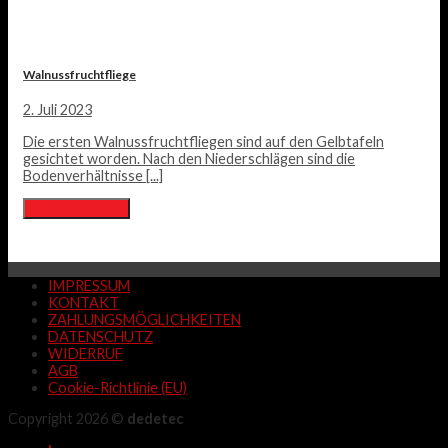
Walnussfruchtfliege
2. Juli 2023
Die ersten Walnussfruchtfliegen sind auf den Gelbtafeln
gesichtet worden. Nach den Niederschlägen sind die
Bodenverhältnisse [...]
Lesen Sie mehr
IMPRESSUM
KONTAKT
ZAHLUNGSMÖGLICHKEITEN
DATENSCHUTZ
WIDERRUF
AGB
Cookie-Richtlinie (EU)
Copyright 2026 ©
dedetec