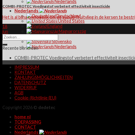
Nederlands
COMBI-PROTEC Voedingstof verbetert effectiviteit insecticide
Nederlands
Deutschland
Het is al bijna onmogelijk om de suzuki-fruitvlieg in de kersen te bestrij
United States
England
18
Magyarország
jun
Polska
Slovensko
Nederlands
Recente berichten
COMBI-PROTEC Voedingstof verbetert effectiviteit insectici
IMPRESSUM
KONTAKT
ZAHLUNGSMÖGLICHKEITEN
DATENSCHUTZ
WIDERRUF
AGB
Cookie-Richtlinie (EU)
Copyright 2026 ©
dedetec
home nl
TOEPASSING
CONTACT
Nederlands