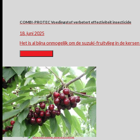
COMBI-PROTEC Voedingstof verbetert effectiviteit insecticide
18. juni 2025
Het is al bijna onmogelijk om de suzuki-fruitvlieg in de kersen 
Lesen Sie mehr
Nederlands
Deutschland
United States
England
Magyarország
Polska
Slovensko