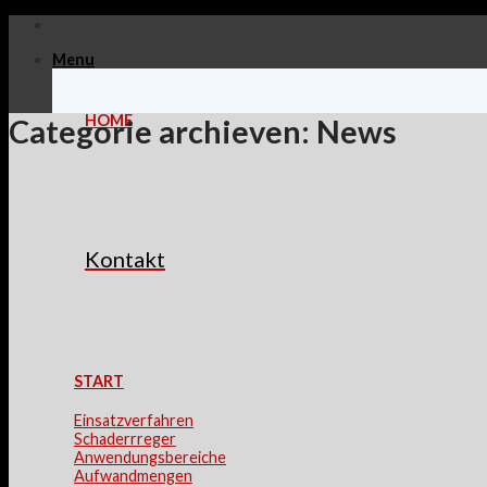
Skip
to
Menu
content
HOME
Categorie archieven:
News
Kontakt
START
Einsatzverfahren
Schaderrreger
Anwendungsbereiche
Aufwandmengen