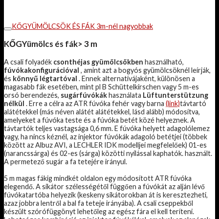
KŐGYÜMÖLCSÖK ÉS FÁK 3m-nél nagyobbak
KŐGYümölcs és fák> 3 m
A csali folyadék
csonthéjas gyümölcsökben
használható,
fúvókakonfigurációval
, amint azt a bogyós gyümölcsöknél leírják,
és
könnyű légtartóval
. Ennek alternatívájaként, különösen a
magasabb fák esetében, mint pl
B Schüttelkirschen vagy 5 m-es
orsó berendezés,
sugárfúvókák
használata
Lüftunterstützung
nélkül
.
Erre a célra az ATR fúvóka fehér vagy barna
(link)
távtartó
alátétekkel (más néven alátét alátétekkel, lásd alább) módosítva,
amelyeket a fúvóka teste és a fúvóka betét közé helyeznek. A
távtartók teljes vastagsága 0,6 mm. E fúvóka helyett adagolólemez
vagy, ha nincs kéznél, az injektor fúvókák adagoló betétjei (többek
között az Albuz AVI, a LECHLER IDK modelljei megfelelőek) 01-es
(narancssárga) és 02-es (sárga) közötti nyílással kaphatók. használt.
A permetező sugár a fa tetejére irányul.
5 m magas fákig mindkét oldalon egy módosított ATR fúvóka
elegendő. A sikátor szélességétől függően a fúvókát az alján lévő
fúvókatartóba helyezik (keskeny sikátorokban át is keresztezheti,
azaz jobbra lentről a bal fa teteje irányába). A csali cseppekből
készült szórófüggönyt lehetőleg az egész fára el kell teríteni.