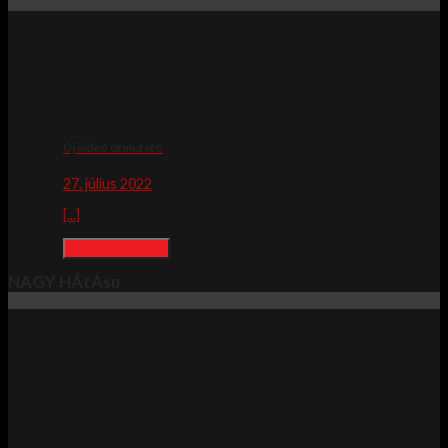
Új videó útmutató
27. július 2022
[...]
Lesen Sie mehr
NAGY HÁtÁsu