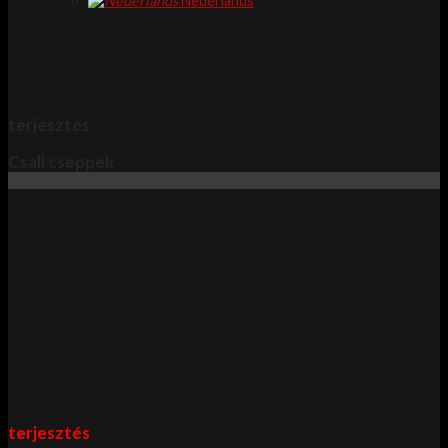
Nederlands
terjesztés
Csali cseppek
terjesztés