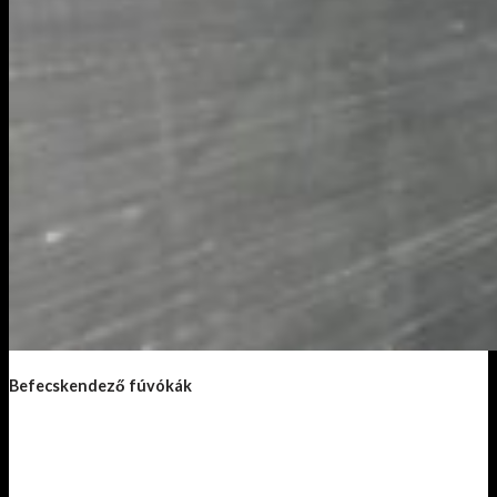
Befecskendező fúvókák