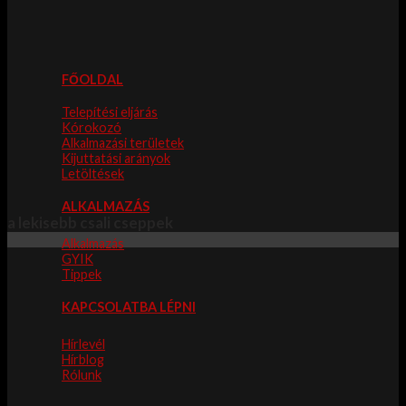
FŐOLDAL
Telepítési eljárás
Kórokozó
Alkalmazási területek
Kijuttatási arányok
Letöltések
ALKALMAZÁS
a lekisebb csali cseppek
Alkalmazás
GYIK
Tippek
KAPCSOLATBA LÉPNI
Hírlevél
Hírblog
Rólunk