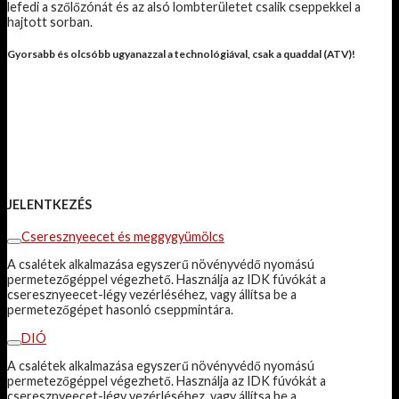
lefedi a szőlőzónát és az alsó lombterületet csalik cseppekkel a
hajtott sorban.
Gyorsabb és olcsóbb ugyanazzal a technológiával, csak a quaddal (ATV)!
JELENTKEZÉS
Cseresznyeecet és meggygyümölcs
A csalétek alkalmazása egyszerű növényvédő nyomású
permetezőgéppel végezhető. Használja az IDK fúvókát a
cseresznyeecet-légy vezérléséhez, vagy állítsa be a
permetezőgépet hasonló cseppmintára.
DIÓ
A csalétek alkalmazása egyszerű növényvédő nyomású
permetezőgéppel végezhető. Használja az IDK fúvókát a
cseresznyeecet-légy vezérléséhez, vagy állítsa be a