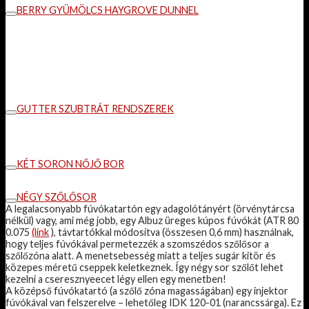
BERRY GYÜMÖLCS HAYGROVE DUNNEL
GUTTER SZUBTRÁT RENDSZEREK
KÉT SORON NŐJŐ BOR
NÉGY SZŐLŐSOR
A legalacsonyabb fúvókatartón egy adagolótányért (örvénytárcsa
nélkül) vagy, ami még jobb, egy Albuz üreges kúpos fúvókát (ATR 80
0.075
(link
), távtartókkal módosítva (összesen 0,6 mm) használnak,
hogy teljes fúvókával permetezzék a szomszédos szőlősor a
szőlőzóna alatt. A menetsebesség miatt a teljes sugár kitör és
közepes méretű cseppek keletkeznek. Így négy sor szőlőt lehet
kezelni a cseresznyeecet légy ellen egy menetben!
A középső fúvókatartó (a szőlő zóna magasságában) egy injektor
fúvókával van felszerelve – lehetőleg IDK 120-01 (narancssárga). Ez