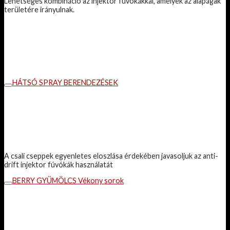
Lehetséges kombináció az injektor fúvókákkal, amelyek az alapágak
területére irányulnak.
HÁTSÓ SPRAY BERENDEZÉSEK
A csali cseppek egyenletes eloszlása ​​érdekében javasoljuk az anti-
drift injektor fúvókák használatát
BERRY GYÜMÖLCS Vékony sorok