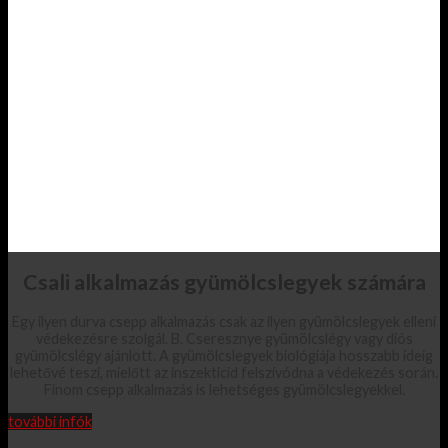
Csali alkalmazás gyümölcslegyek számára
Egy ilyen durva csepp alkalmazás csak az ilyen gyümölcslegyek elleni
védekezésre szolgál. B. Cseresznye gyümölcslégy vagy diós
gyümölcslégy ajánlott. A gyümölcslegyek biológiája hosszabb ideig
lehetővé teszi, mielőtt az inszekticid felszívódna a védekezés során.
Finom csepp alkalmazás is lehetséges gyümölcslegyekkel.
további infók