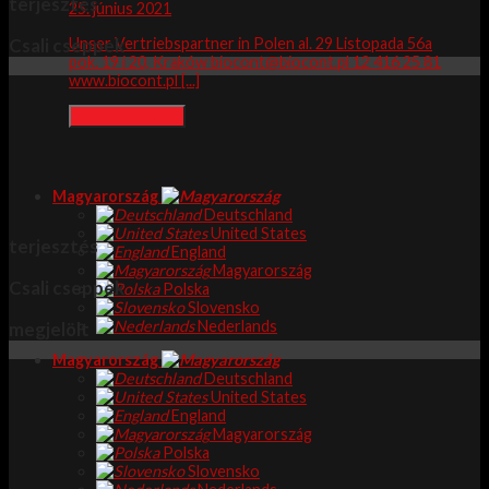
terjesztés
25. június 2021
Unser Vertriebspartner in Polen al. 29 Listopada 56a
Csali cseppek
pok. 19 i 20, Kraków biocont@biocont.pl 12 416 25 81
www.biocont.pl [...]
Lesen Sie mehr
Magyarország
Deutschland
United States
terjesztés
England
Magyarország
Csali cseppek
Polska
Slovensko
Nederlands
megjelölt
Magyarország
Deutschland
United States
England
Magyarország
Polska
Slovensko