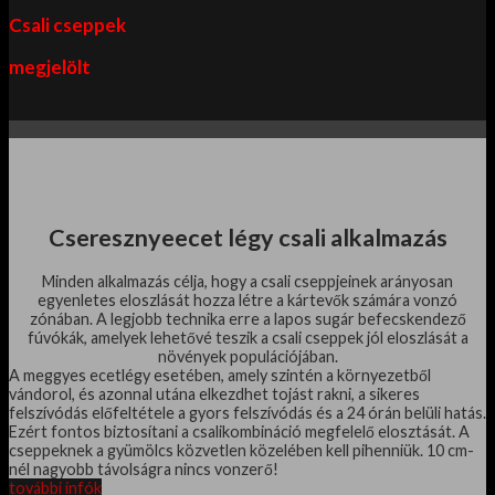
Csali cseppek
megjelölt
Cseresznyeecet légy csali alkalmazás
Minden alkalmazás célja, hogy a csali cseppjeinek arányosan
egyenletes eloszlását hozza létre a kártevők számára vonzó
zónában. A legjobb technika erre a lapos sugár befecskendező
fúvókák, amelyek lehetővé teszik a csali cseppek jól eloszlását a
növények populációjában.
A meggyes ecetlégy esetében, amely szintén a környezetből
vándorol, és azonnal utána elkezdhet tojást rakni, a sikeres
felszívódás előfeltétele a gyors felszívódás és a 24 órán belüli hatás.
Ezért fontos biztosítani a csalikombináció megfelelő elosztását.
A
cseppeknek a gyümölcs közvetlen közelében kell pihenniük.
10 cm-
nél nagyobb távolságra nincs vonzerő!
további infók