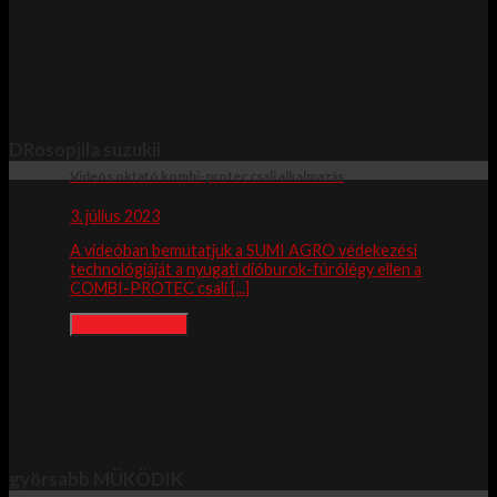
DRosopjila suzukii
Videós oktató kombi-protec csali alkalmazás
3. július 2023
A videóban bemutatjuk a SUMI AGRO védekezési
technológiáját a nyugati dióburok-fúrólégy ellen a
COMBI-PROTEC csali [...]
Lesen Sie mehr
györsabb MÜKÖDIK