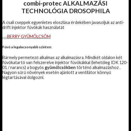
combi-protec ALKALMAZÁSI
TECHNOLÓGIA
DROSOPHILA
A csali cseppek egyenletes eloszlása ​​érdekében javasoljuk az anti-
drift injektor fúvókák használatát
BERRY GYÜMÖLCSÖM
Fúvó a legalacsonyabb szinten:
Bármely permetező alkalmas az alkalmazásra.
Mindkét oldalon két
fúvókatartó van felszerelve injektor fúvókákkal (lehetőleg IDK 120-
01 / narancs) a bogyós
gyümölcsökben
történő alkalmazáshoz .
Nagyon sűrű növények esetén ajánlott a ventilátor könnyű
légtartásával dolgozni.