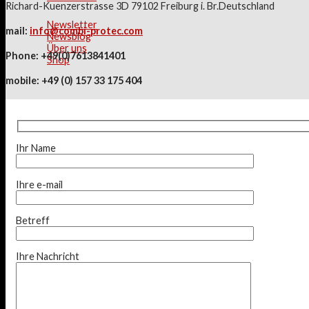
Richard-Kuenzerstrasse 3D 79102 Freiburg i. Br.Deutschland
Newsletter
mail:
info@combi-protec.com
Newsblog
Über uns
Phone: +49(0)7613841401
Shop
mobile: +49 (0) 157 33 175 404
Ihr Name
Ihre e-mail
Betreff
Ihre Nachricht