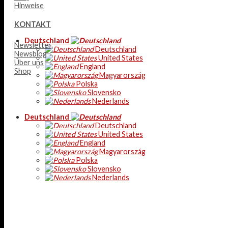
Hinweise
KONTAKT
Deutschland
Newsletter
Deutschland
Newsblog
United States
Über uns
England
Shop
Magyarország
Polska
Slovensko
Nederlands
Deutschland
Deutschland
United States
England
Magyarország
Polska
Slovensko
Nederlands