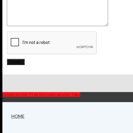
combi-protec
Free intcombi-protec 2ake
HOME